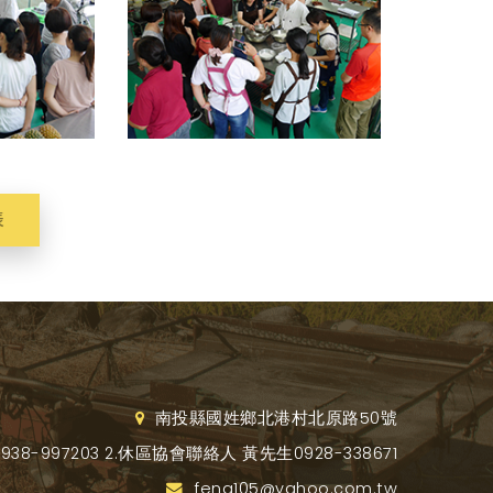
表
南投縣國姓鄉北港村北原路50號
8-997203 2.休區協會聯絡人 黃先生0928-338671
feng105@yahoo.com.tw