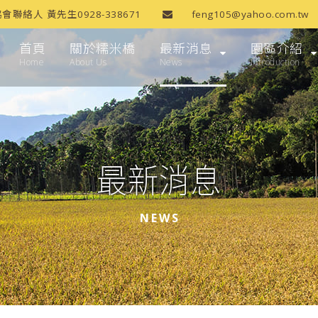
協會聯絡人 黃先生0928-338671
feng105@yahoo.com.tw
首頁
關於糯米橋
最新消息
園區介紹
Home
About Us
News
Introduction
最新消息
NEWS