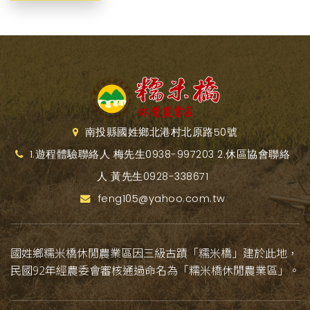
南投縣國姓鄉北港村北原路50號
1.遊程體驗聯絡人 梅先生0938-997203 2.休區協會聯絡
人 黃先生0928-338671
feng105@yahoo.com.tw
國姓鄉糯米橋休閒農業區因三級古蹟「糯米橋」建於此地，
民國92年經農委會審核通過命名為「糯米橋休閒農業區」。