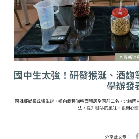
# 最新消
國中生太強！研發猴涎、酒麴
學辦發
國姓鄉鄉長丘埔生說，鄉內栽種咖啡面積居全國前三名，北梅國
法，提升咖啡的風味，很開心國
分享此文章：