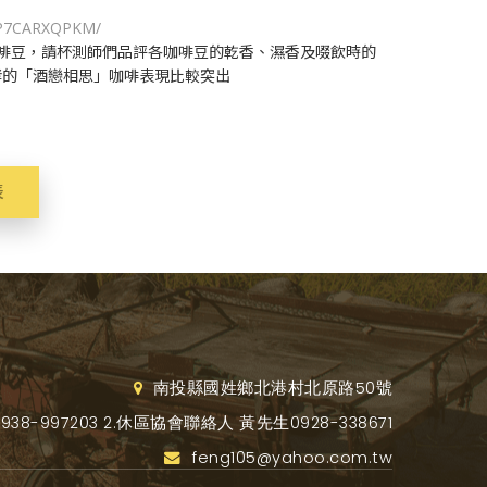
7UP7CARXQPKM/
啡豆，請杯測師們品評各咖啡豆的乾香、濕香及啜飲時的
酵的「酒戀相思」咖啡表現比較突出
表
南投縣國姓鄉北港村北原路50號
8-997203 2.休區協會聯絡人 黃先生0928-338671
feng105@yahoo.com.tw