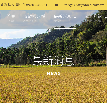
協會聯絡人 黃先生0928-338671
feng105@yahoo.com.tw
首頁
關於糯米橋
最新消息
園區介紹
Home
About Us
News
Introduction
最新消息
NEWS