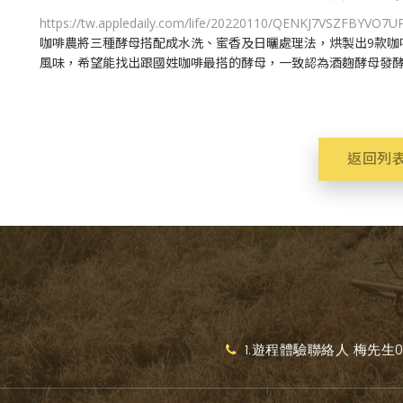
https://tw.appledaily.com/life/20220110/QENKJ7VSZFBYVO
咖啡農將三種酵母搭配成水洗、蜜香及日曬處理法，烘製出9款咖
風味，希望能找出跟國姓咖啡最搭的酵母，一致認為酒麴酵母發
返回列
1.遊程體驗聯絡人 梅先生093