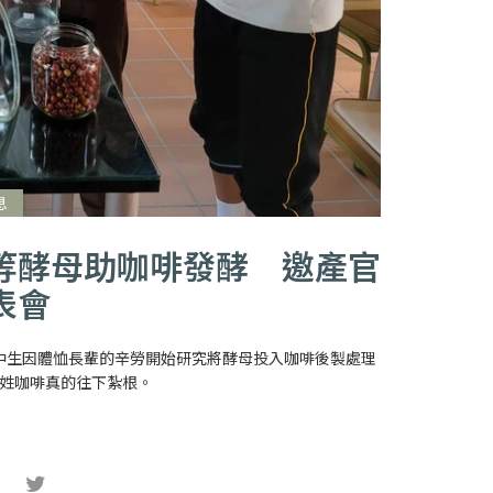
息
等酵母助咖啡發酵 邀產官
表會
中生因體恤長輩的辛勞開始研究將酵母投入咖啡後製處理
姓咖啡真的往下紮根。