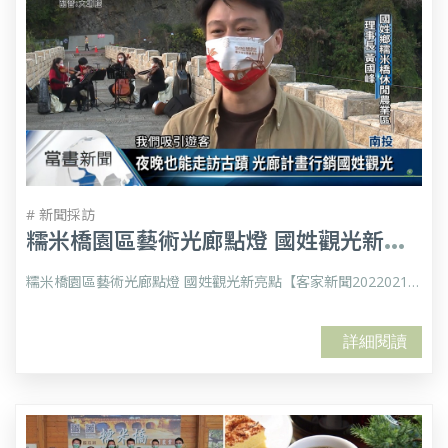
# 新聞採訪
糯
米橋園區藝術光廊點燈 國姓觀光新亮點【客家新聞20220212】
糯米橋園區藝術光廊點燈 國姓觀光新亮點【客家新聞20220212】
詳細閱讀