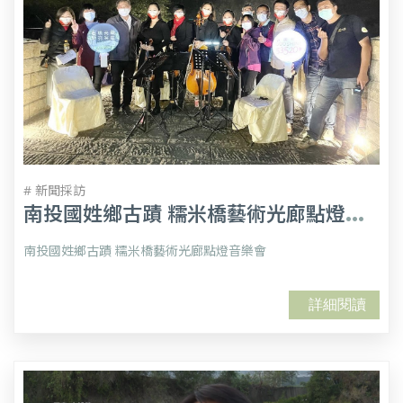
# 新聞採訪
南
投國姓鄉古蹟 糯米橋藝術光廊點燈音樂會
南投國姓鄉古蹟 糯米橋藝術光廊點燈音樂會
詳細閱讀