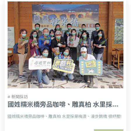
# 新聞採訪
國
姓糯米橋旁品咖啡、雕真柏 水里採果梅漬、漫步鵲橋 很紓壓!
國姓糯米橋旁品咖啡、雕真柏 水里採果梅漬、漫步鵲橋 很紓壓!