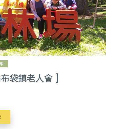
果
嘉義縣布袋鎮老人會 ]
表