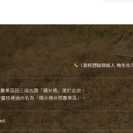
1.遊程體驗聯絡人 梅先生093
閒農業區因三級古蹟「糯米橋」建於此地，
會審核通過命名為「糯米橋休閒農業區」。
ed.