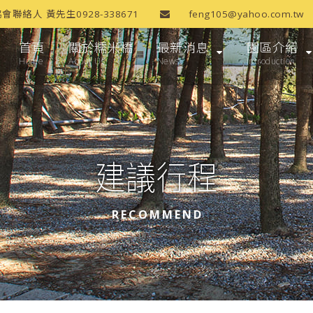
協會聯絡人 黃先生0928-338671
feng105@yahoo.com.tw
首頁
關於糯米橋
最新消息
園區介紹
Home
About Us
News
Introduction
建議行程
RECOMMEND