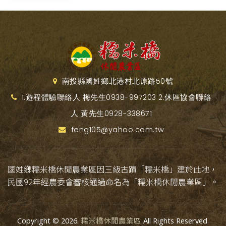
南投縣國姓鄉北港村北原路50號
1.遊程體驗聯絡人 梅先生0938-997203 2.休區協會聯絡
人 黃先生0928-338671
feng105@yahoo.com.tw
國姓鄉糯米橋休閒農業區因三級古蹟「糯米橋」建於此地，
民國92年經農委會審核通過命名為「糯米橋休閒農業區」。
Copyright © 2026.
糯米橋休閒農業區
All Rights Reserved.