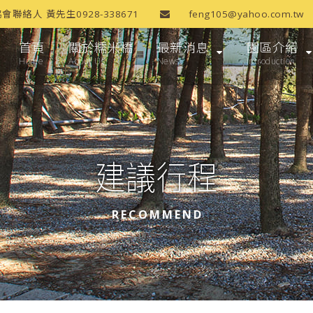
協會聯絡人 黃先生0928-338671
feng105@yahoo.com.tw
首頁
關於糯米橋
最新消息
園區介紹
Home
About Us
News
Introduction
建議行程
RECOMMEND